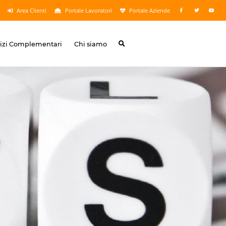
Area Clienti
Portale Lavoratori
Portale Aziende
vizi Complementari
Chi siamo