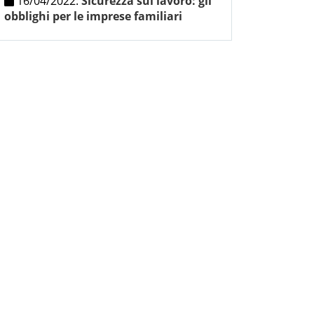
16/04/2022
:
Sicurezza sul lavoro: gli
obblighi per le imprese familiari