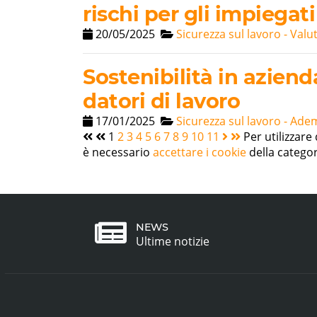
rischi per gli impiegati
20/05/2025
Sicurezza sul lavoro - Valu
Sostenibilità in aziend
datori di lavoro
17/01/2025
Sicurezza sul lavoro - Ade
1
2
3
4
5
6
7
8
9
10
11
Per utilizzare
è necessario
accettare i cookie
della categor
NEWS
Ultime notizie