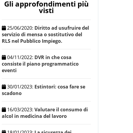
Gli approfondimenti più
visti
25/06/2020
:
Diritto ad usufruire del
servizio di mensa o sostitutivo del
RLS nel Pubblico Impiego.
04/11/2022
:
DVR in che cosa
consiste il piano programmatico
eventi
30/01/2023
:
Estintori: cosa fare se
scadono
16/03/2023
:
Valutare il consumo di
alcol in medicina del lavoro
18/01/2023
:
La sicurezza dei