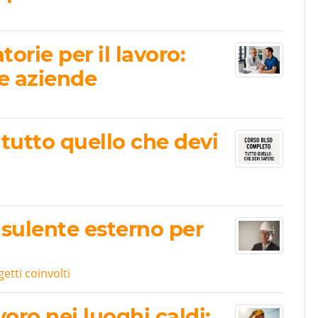
orie per il lavoro:
e aziende
tutto quello che devi
sulente esterno per
getti coinvolti
voro nei luoghi caldi: