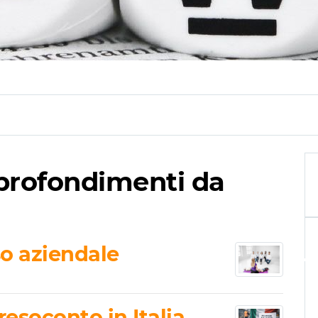
pprofondimenti da
so aziendale
 resoconto in Italia