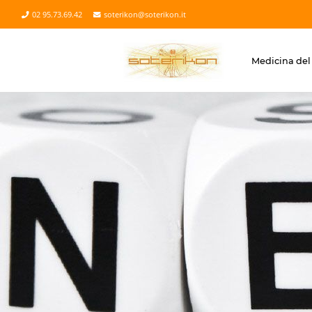
02 95.73.69.42
soterikon@soterikon.it
Medicina del