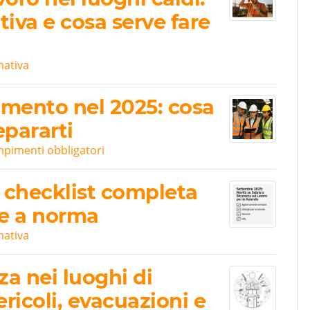
iva e cosa serve fare
mativa
aumento nel 2025: cosa
epararti
mpimenti obbligatori
a checklist completa
re a norma
mativa
a nei luoghi di
ricoli, evacuazioni e