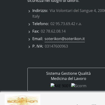
sicurezza nei luoghi di lavoro.
Indirizzo:
Via Volontari del Sangue 4, 200
Italy
Telefono:
02 95.73.69.42 r.a.
Fax:
02 78.62.08.14
Email:
soterikon@soterikon.it
P. IVA:
03147600963
Sistema Gestione Qualità
Medicina del Lavoro