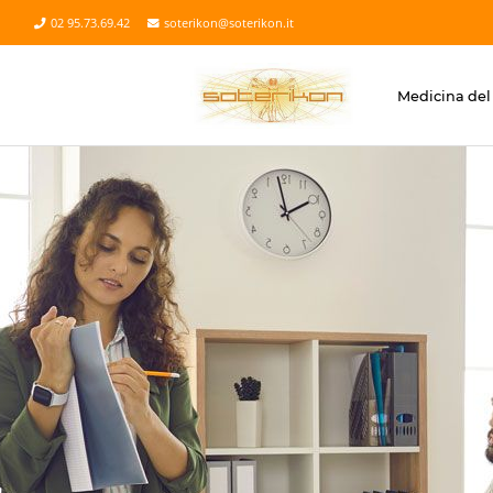
02 95.73.69.42
soterikon@soterikon.it
Medicina del