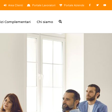
Area Clienti
Portale Lavoratori
Portale Aziende
vizi Complementari
Chi siamo