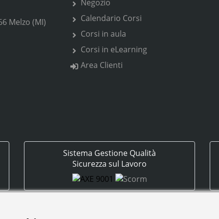
Negozio
Calendario Corsi
66 Melzo (MI)
Corsi in aula
Corsi in eLearning
Area Clienti
Sistema Gestione Qualità
Sicurezza sul Lavoro