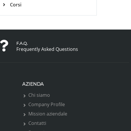
Corsi
F.A.Q.
Frequently Asked Questions
AZIENDA
Chi siamo
Company Profile
Mission aziendale
Contatti