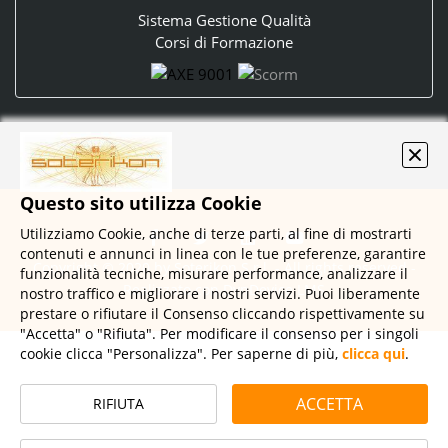
Sistema Gestione Qualità
Corsi di Formazione
Questo sito utilizza Cookie
Utilizziamo Cookie, anche di terze parti, al fine di mostrarti
contenuti e annunci in linea con le tue preferenze, garantire
Copyright © 2020 by Soterikon S.r.l. - All rights reserved -
funzionalità tecniche, misurare performance, analizzare il
Realizzato con
DynDevice LMS
nostro traffico e migliorare i nostri servizi. Puoi liberamente
prestare o rifiutare il Consenso cliccando rispettivamente su
"Accetta" o "Rifiuta". Per modificare il consenso per i singoli
cookie clicca "Personalizza". Per saperne di più,
clicca qui
.
ACCETTA
RIFIUTA