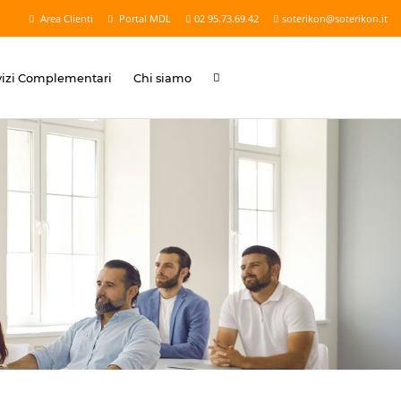
Area Clienti
Portal MDL
02 95.73.69.42
soterikon@soterikon.it
vizi Complementari
Chi siamo