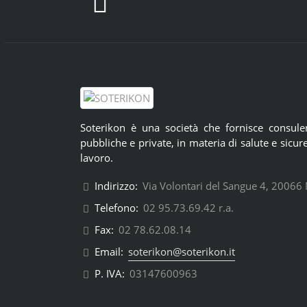
Soterikon è una società che fornisce consule
pubbliche e private, in materia di salute e sicur
lavoro.
Indirizzo:
Via Volontari del Sangue 4, 20066 M
Telefono:
02 95.73.69.42 r.a.
Fax:
02 78.62.08.14
Email:
soterikon@soterikon.it
P. IVA:
03147600963