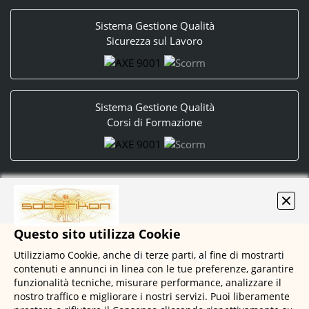
Sistema Gestione Qualità
Sicurezza sul Lavoro
Sistema Gestione Qualità
Corsi di Formazione
Questo sito utilizza Cookie
Utilizziamo Cookie, anche di terze parti, al fine di mostrarti
contenuti e annunci in linea con le tue preferenze, garantire
Copyright © 2020 by Soterikon S.r.l. - All rights reserved -
funzionalità tecniche, misurare performance, analizzare il
Realizzato con
DynDevice LMS
nostro traffico e migliorare i nostri servizi. Puoi liberamente