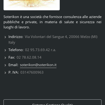
Soterikon è una società che fornisce consulenza alle aziende
pubbliche e private, in materia di salute e sicurezza nei
luoghi di lavoro.
Indirizzo:
Via Volontari del Sangue 4, 20066 Melzo (MI)
Italy
Telefono:
02 95.73.69.42 r.a.
Fax:
02 78.62.08.14
Email:
soterikon@soterikon.it
P. IVA:
03147600963