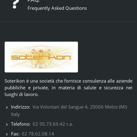
F.A.Q.
Frequently Asked Questions
Soterikon è una società che fornisce consulenza alle aziende
pubbliche e private, in materia di salute e sicurezza nei
luoghi di lavoro.
Indirizzo:
Via Volontari del Sangue 4, 20066 Melzo (MI)
Italy
Telefono:
02 95.73.69.42 r.a.
Fax:
02 78.62.08.14