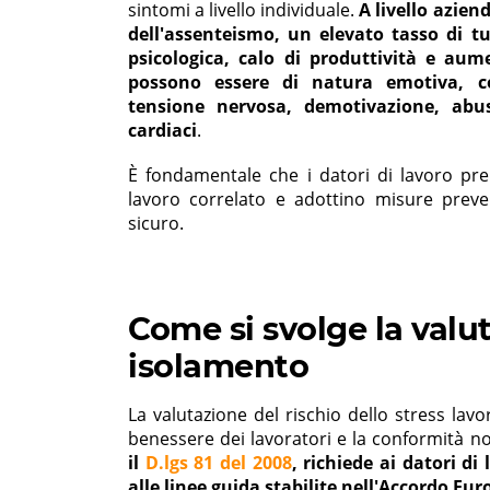
sintomi a livello individuale.
A livello azie
dell'assenteismo, un elevato tasso di tu
psicologica, calo di produttività e aume
possono essere di natura emotiva, co
tensione nervosa, demotivazione, abu
cardiaci
.
È fondamentale che i datori di lavoro pren
lavoro correlato e adottino misure prev
sicuro.
Come si svolge la valut
isolamento
La valutazione del rischio dello stress lav
benessere dei lavoratori e la conformità n
il
D.lgs 81 del 2008
, richiede ai datori di
alle linee guida stabilite nell'Accordo Eur