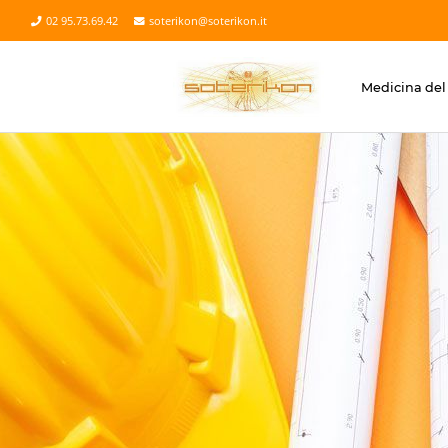
02 95.73.69.42
soterikon@soterikon.it
Medicina del