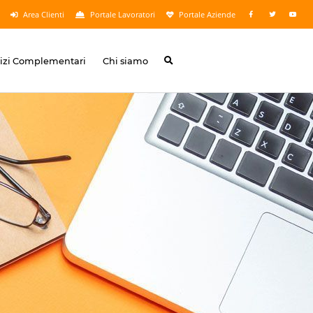
Area Clienti
Portale Lavoratori
Portale Aziende
vizi Complementari
Chi siamo