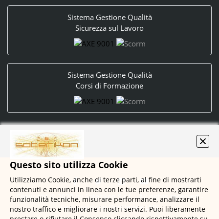
Sistema Gestione Qualità
Sicurezza sul Lavoro
Sistema Gestione Qualità
Corsi di Formazione
Questo sito utilizza Cookie
Utilizziamo Cookie, anche di terze parti, al fine di mostrarti
contenuti e annunci in linea con le tue preferenze, garantire
Copyright © 2020 by Soterikon S.r.l. - All rights reserved -
funzionalità tecniche, misurare performance, analizzare il
Realizzato con
DynDevice LMS
nostro traffico e migliorare i nostri servizi. Puoi liberamente
prestare o rifiutare il Consenso cliccando rispettivamente su