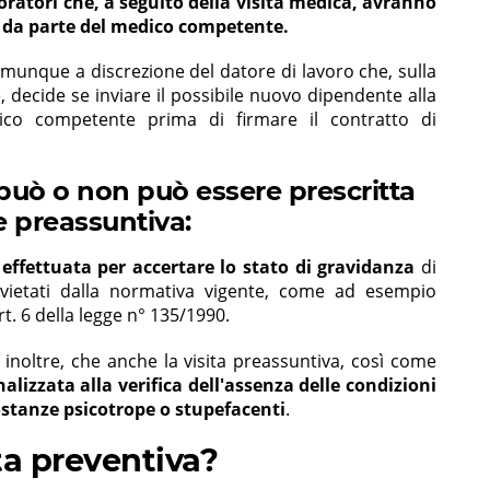
ratori che, a seguito della visita medica, avranno
 da parte del medico competente.
omunque a discrezione del datore di lavoro che, sulla
, decide se inviare il possibile nuovo dipendente alla
ico competente prima di firmare il contratto di
i può o non può essere prescritta
e preassuntiva:
ffettuata per accertare lo stato di gravidanza
di
 vietati dalla normativa vigente, come ad esempio
art. 6 della legge n° 135/1990.
 inoltre, che anche la visita preassuntiva, così come
nalizzata alla verifica dell'assenza delle condizioni
ostanze psicotrope o stupefacenti
.
ita preventiva?