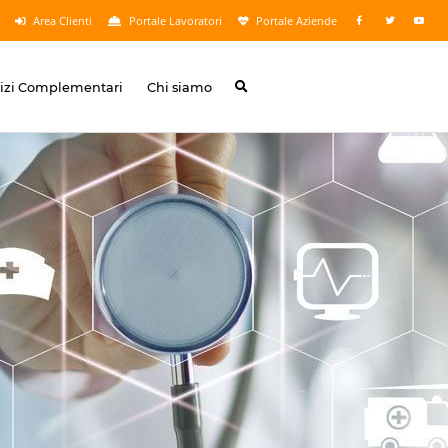
Area Clienti
Portale Lavoratori
Portale Aziende
vizi Complementari
Chi siamo