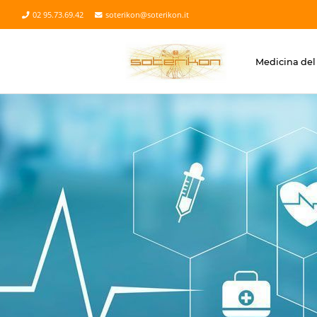
02 95.73.69.42
soterikon@soterikon.it
Medicina del