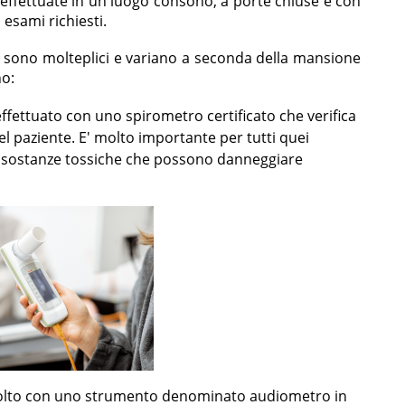
effettuate in un luogo consono, a porte chiuse e con
 esami richiesti.
ca sono molteplici e variano a seconda della mansione
no:
ffettuato con uno spirometro certificato che verifica
l paziente. E' molto importante per tutti quei
 e sostanze tossiche che possono danneggiare
svolto con uno strumento denominato audiometro in