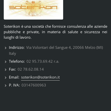
Soterikon è una società che fornisce consulenza alle aziende
pubbliche e private, in materia di salute e sicurezza nei
luoghi di lavoro.
Indirizzo:
Via Volontari del Sangue 4, 20066 Melzo (MI)
Italy
Telefono:
02 95.73.69.42 r.a.
Fax:
02 78.62.08.14
Email:
soterikon@soterikon.it
P. IVA:
03147600963