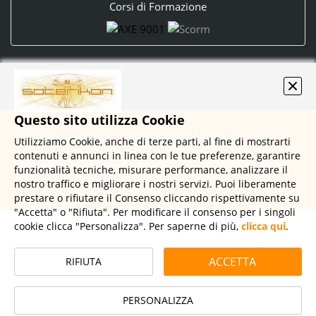
Corsi di Formazione
Questo sito utilizza Cookie
Utilizziamo Cookie, anche di terze parti, al fine di mostrarti
contenuti e annunci in linea con le tue preferenze, garantire
Copyright © 2020 by Soterikon S.r.l. - All rights reserved -
funzionalità tecniche, misurare performance, analizzare il
Realizzato con
DynDevice LMS
nostro traffico e migliorare i nostri servizi. Puoi liberamente
prestare o rifiutare il Consenso cliccando rispettivamente su
"Accetta" o "Rifiuta". Per modificare il consenso per i singoli
cookie clicca "Personalizza". Per saperne di più,
clicca qui
.
ACCETTA
RIFIUTA
PERSONALIZZA