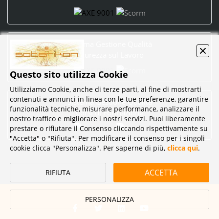
Sistema Gestione Qualità
Sicurezza sul Lavoro
Questo sito utilizza Cookie
Utilizziamo Cookie, anche di terze parti, al fine di mostrarti
contenuti e annunci in linea con le tue preferenze, garantire
Sistema Gestione Qualità
funzionalità tecniche, misurare performance, analizzare il
Corsi di Formazione
nostro traffico e migliorare i nostri servizi. Puoi liberamente
prestare o rifiutare il Consenso cliccando rispettivamente su
"Accetta" o "Rifiuta". Per modificare il consenso per i singoli
cookie clicca "Personalizza". Per saperne di più,
clicca qui
.
ACCETTA
RIFIUTA
PERSONALIZZA