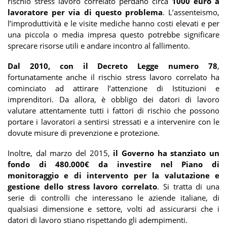
rischio stress lavoro correlato perdano circa
1000 euro a
lavoratore per via di questo problema
. L’assenteismo,
l’improduttività e le visite mediche hanno costi elevati e per
una piccola o media impresa questo potrebbe significare
sprecare risorse utili e andare incontro al fallimento.
Dal 2010, con il Decreto Legge numero 78
,
fortunatamente anche il rischio stress lavoro correlato ha
cominciato ad attirare l’attenzione di Istituzioni e
imprenditori. Da allora, è obbligo dei datori di lavoro
valutare attentamente tutti i fattori di rischio che possono
portare i lavoratori a sentirsi stressati e a intervenire con le
dovute misure di prevenzione e protezione.
Inoltre, dal marzo del 2015,
il Governo ha stanziato un
fondo di 480.000€ da investire nel Piano di
monitoraggio e di intervento per la valutazione e
gestione dello stress lavoro correlato
. Si tratta di una
serie di controlli che interessano le aziende italiane, di
qualsiasi dimensione e settore, volti ad assicurarsi che i
datori di lavoro stiano rispettando gli adempimenti.