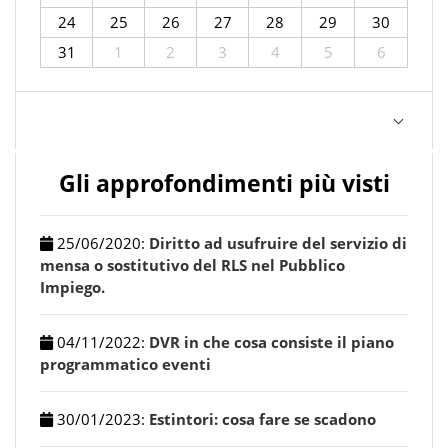
24
25
26
27
28
29
30
31
1
2
3
4
5
6
Gli approfondimenti più visti
25/06/2020
:
Diritto ad usufruire del servizio di
mensa o sostitutivo del RLS nel Pubblico
Impiego.
04/11/2022
:
DVR in che cosa consiste il piano
programmatico eventi
30/01/2023
:
Estintori: cosa fare se scadono