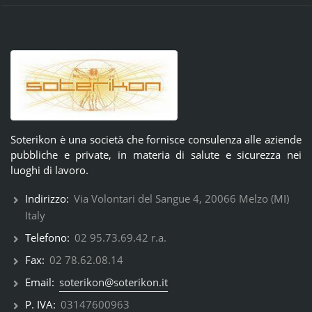
Soterikon è una società che fornisce consulenza alle aziende
pubbliche e private, in materia di salute e sicurezza nei
luoghi di lavoro.
Indirizzo:
Via Volontari del Sangue 4, 20066 Melzo (MI)
Italy
Telefono:
02 95.73.69.42 r.a.
Fax:
02 78.62.08.14
Email:
soterikon@soterikon.it
P. IVA:
03147600963