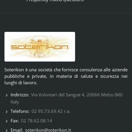
Soterikon è una società che fornisce consulenza alle aziende
pubbliche e private, in materia di salute e sicurezza nei
luoghi di lavoro.
Indirizzo:
Via Volontari del Sangue 4, 20066 Melzo (MI)
Italy
Telefono:
02 95.73.69.42 r.a.
Fax:
02 78.62.08.14
Email:
soterikon@soterikon.it