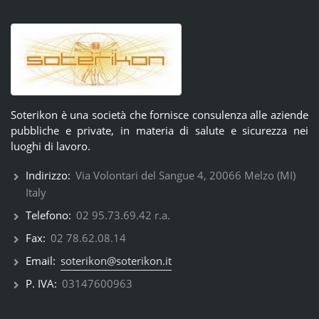
Soterikon è una società che fornisce consulenza alle aziende
pubbliche e private, in materia di salute e sicurezza nei
luoghi di lavoro.
Indirizzo:
Via Volontari del Sangue 4, 20066 Melzo (MI)
Italy
Telefono:
02 95.73.69.42 r.a.
Fax:
02 78.62.08.14
Email:
soterikon@soterikon.it
P. IVA:
03147600963