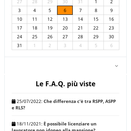
27
28
29
30
31
1
2
3
4
5
6
7
8
9
10
11
12
13
14
15
16
17
18
19
20
21
22
23
24
25
26
27
28
29
30
31
1
2
3
4
5
6
Le F.A.Q. più viste
25/07/2022
:
Che differenza c'è tra RSPP, ASPP
e RLS?
18/11/2021
:
È possibile licenziare un
lavoratore non idoneo alla mansione?