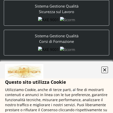
Sistema Gestione Qualità
Sicurezza sul Lavoro
Sistema Gestione Qualità
Corsi di Formazione
Questo sito utilizza Cookie
Utilizziamo Cookie, anche di terze parti, al fine di mostrarti
contenuti e annunci in linea con le tue preferenze, garantire
Copyright © 2020 by Soterikon S.r.l. - All rights reserved -
funzionalità tecniche, misurare performance, analizzare il
Realizzato con
DynDevice LMS
nostro traffico e migliorare i nostri servizi. Puoi liberamente
prestare o rifiutare il Consenso cliccando rispettivamente su