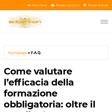
Area Clienti
Portale Lavoratori
Portale Aziende
Homepage
F.A.Q.
Come valutare
l’efficacia della
formazione
obbligatoria: oltre il