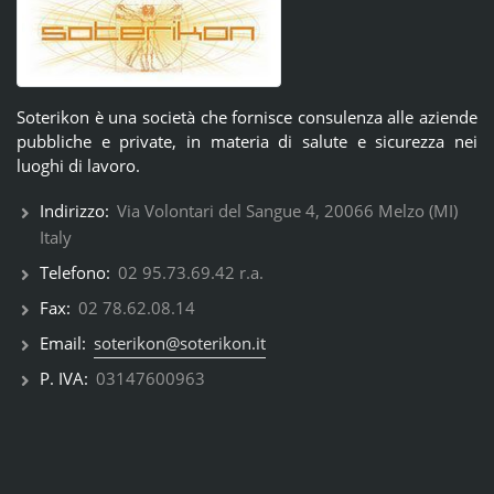
Soterikon è una società che fornisce consulenza alle aziende
pubbliche e private, in materia di salute e sicurezza nei
luoghi di lavoro.
Indirizzo:
Via Volontari del Sangue 4, 20066 Melzo (MI)
Italy
Telefono:
02 95.73.69.42 r.a.
Fax:
02 78.62.08.14
Email:
soterikon@soterikon.it
P. IVA:
03147600963