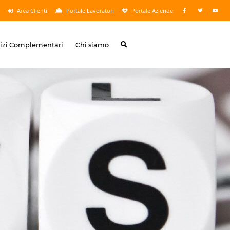
Area Clienti
Portale Lavoratori
Portale Aziende
vizi Complementari
Chi siamo