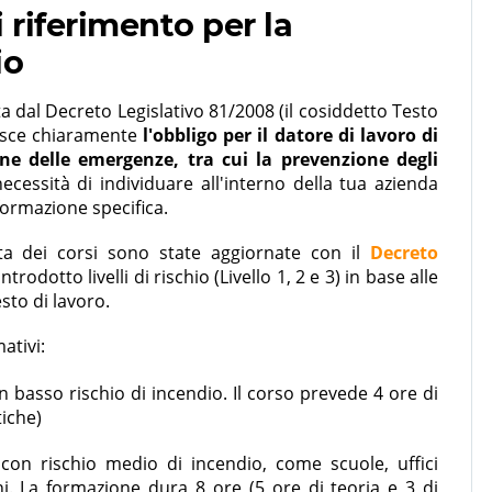
 riferimento per la
io
ta dal Decreto Legislativo 81/2008 (il cosiddetto Testo
lisce chiaramente
l'obbligo per il datore di lavoro di
one delle emergenze, tra cui la prevenzione degli
cessità di individuare all'interno della tua azienda
formazione specifica.
ta dei corsi sono state aggiornate con il
Decreto
introdotto livelli di rischio (Livello 1, 2 e 3) in base alle
esto di lavoro.
ativi:
on basso rischio di incendio. Il corso prevede 4 ore di
tiche)
 con rischio medio di incendio, come scuole, uffici
i. La formazione dura 8 ore (5 ore di teoria e 3 di