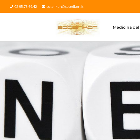
02 95.73.69.42
soterikon@soterikon.it
Medicina del