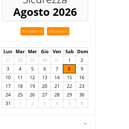
Agosto 2026
Precedente
Successivo
Lun
Mar
Mer
Gio
Ven
Sab
Dom
27
28
29
30
31
1
2
3
4
5
6
7
8
9
10
11
12
13
14
15
16
17
18
19
20
21
22
23
24
25
26
27
28
29
30
31
1
2
3
4
5
6