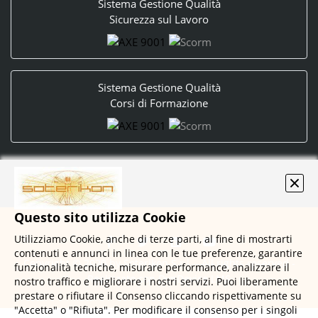
Sistema Gestione Qualità
Sicurezza sul Lavoro
Sistema Gestione Qualità
Corsi di Formazione
Questo sito utilizza Cookie
Utilizziamo Cookie, anche di terze parti, al fine di mostrarti
contenuti e annunci in linea con le tue preferenze, garantire
Copyright © 2020 by Soterikon S.r.l. - All rights reserved -
funzionalità tecniche, misurare performance, analizzare il
Realizzato con
DynDevice LMS
nostro traffico e migliorare i nostri servizi. Puoi liberamente
prestare o rifiutare il Consenso cliccando rispettivamente su
"Accetta" o "Rifiuta". Per modificare il consenso per i singoli